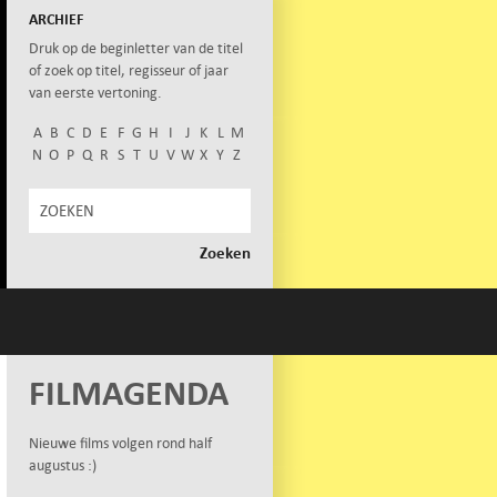
ARCHIEF
Druk op de beginletter van de titel
of zoek op titel, regisseur of jaar
van eerste vertoning.
A
B
C
D
E
F
G
H
I
J
K
L
M
N
O
P
Q
R
S
T
U
V
W
X
Y
Z
FILMAGENDA
Nieuwe films volgen rond half
augustus :)