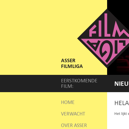
ASSER
FILMLIGA
EERSTKOMENDE
NIEU
FILM:
HELA
HOME
VERWACHT
Het lijkt
OVER ASSER