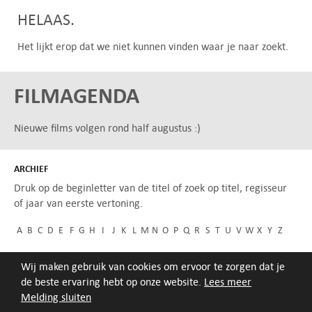
HELAAS.
Het lijkt erop dat we niet kunnen vinden waar je naar zoekt.
FILMAGENDA
Nieuwe films volgen rond half augustus :)
ARCHIEF
Druk op de beginletter van de titel of zoek op titel, regisseur
of jaar van eerste vertoning.
A
B
C
D
E
F
G
H
I
J
K
L
M
N
O
P
Q
R
S
T
U
V
W
X
Y
Z
Wij maken gebruik van cookies om ervoor te zorgen dat je
de beste ervaring hebt op onze website.
Lees meer
Melding sluiten