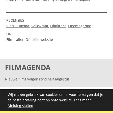
RECENSIES
VPRO Cinema
Volkskrant
Filmkrant
Cinemagazine
LINKS
Filmtrailer
Officiële website
FILMAGENDA
Nieuwe films volgen rond half augustus :)
ARCHIEF
Wij maken gebruik van cookies om ervoor te zorgen dat je
de beste ervaring hebt op onze website.
Lees meer
Druk op de beginletter van de titel of zoek op titel, regisseur
Melding sluiten
of jaar van eerste vertoning.