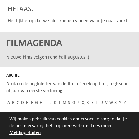
HELAAS.
Het lijkt erop dat we niet kunnen vinden waar je naar zoekt.
FILMAGENDA
Nieuwe films volgen rond half augustus :)
ARCHIEF
Druk op de beginletter van de titel of zoek op titel, regisseur
of jaar van eerste vertoning.
A
B
C
D
E
F
G
H
I
J
K
L
M
N
O
P
Q
R
S
T
U
V
W
X
Y
Z
Wij maken gebruik van cookies om ervoor te zorgen dat je
de beste ervaring hebt op onze website.
Lees meer
Melding sluiten