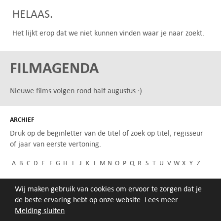
HELAAS.
Het lijkt erop dat we niet kunnen vinden waar je naar zoekt.
FILMAGENDA
Nieuwe films volgen rond half augustus :)
ARCHIEF
Druk op de beginletter van de titel of zoek op titel, regisseur
of jaar van eerste vertoning.
A
B
C
D
E
F
G
H
I
J
K
L
M
N
O
P
Q
R
S
T
U
V
W
X
Y
Z
Wij maken gebruik van cookies om ervoor te zorgen dat je
de beste ervaring hebt op onze website.
Lees meer
Melding sluiten