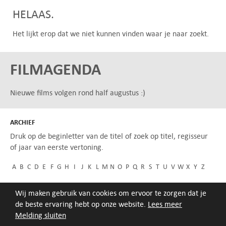
HELAAS.
Het lijkt erop dat we niet kunnen vinden waar je naar zoekt.
FILMAGENDA
Nieuwe films volgen rond half augustus :)
ARCHIEF
Druk op de beginletter van de titel of zoek op titel, regisseur
of jaar van eerste vertoning.
A
B
C
D
E
F
G
H
I
J
K
L
M
N
O
P
Q
R
S
T
U
V
W
X
Y
Z
Wij maken gebruik van cookies om ervoor te zorgen dat je
de beste ervaring hebt op onze website.
Lees meer
Melding sluiten