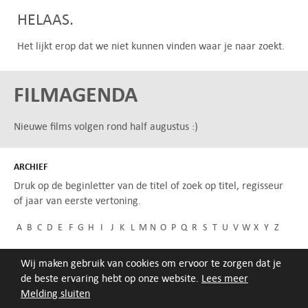
HELAAS.
Het lijkt erop dat we niet kunnen vinden waar je naar zoekt.
FILMAGENDA
Nieuwe films volgen rond half augustus :)
ARCHIEF
Druk op de beginletter van de titel of zoek op titel, regisseur
of jaar van eerste vertoning.
A
B
C
D
E
F
G
H
I
J
K
L
M
N
O
P
Q
R
S
T
U
V
W
X
Y
Z
Wij maken gebruik van cookies om ervoor te zorgen dat je
de beste ervaring hebt op onze website.
Lees meer
Melding sluiten