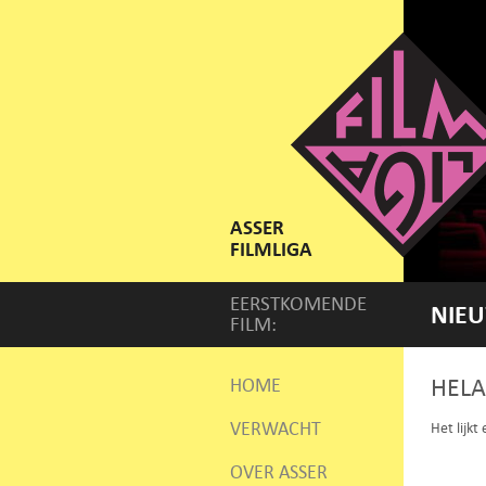
ASSER
FILMLIGA
EERSTKOMENDE
NIEU
FILM:
HELA
HOME
VERWACHT
Het lijkt
OVER ASSER