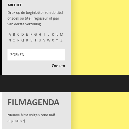
ARCHIEF
Druk op de beginletter van de titel
of zoek op titel, regisseur of jaar
van eerste vertoning.
A
B
C
D
E
F
G
H
I
J
K
L
M
N
O
P
Q
R
S
T
U
V
W
X
Y
Z
FILMAGENDA
Nieuwe films volgen rond half
augustus :)