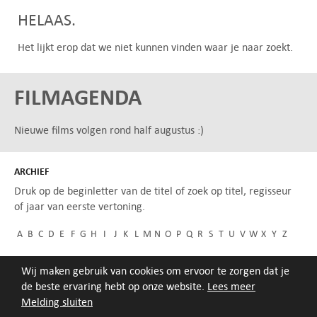
HELAAS.
Het lijkt erop dat we niet kunnen vinden waar je naar zoekt.
FILMAGENDA
Nieuwe films volgen rond half augustus :)
ARCHIEF
Druk op de beginletter van de titel of zoek op titel, regisseur
of jaar van eerste vertoning.
A
B
C
D
E
F
G
H
I
J
K
L
M
N
O
P
Q
R
S
T
U
V
W
X
Y
Z
Wij maken gebruik van cookies om ervoor te zorgen dat je
de beste ervaring hebt op onze website.
Lees meer
Melding sluiten