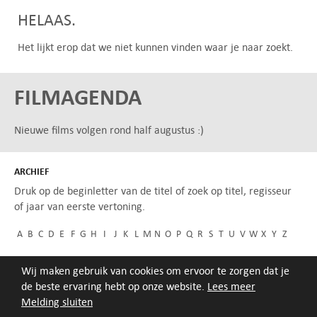
HELAAS.
Het lijkt erop dat we niet kunnen vinden waar je naar zoekt.
FILMAGENDA
Nieuwe films volgen rond half augustus :)
ARCHIEF
Druk op de beginletter van de titel of zoek op titel, regisseur
of jaar van eerste vertoning.
A
B
C
D
E
F
G
H
I
J
K
L
M
N
O
P
Q
R
S
T
U
V
W
X
Y
Z
Wij maken gebruik van cookies om ervoor te zorgen dat je
de beste ervaring hebt op onze website.
Lees meer
Melding sluiten