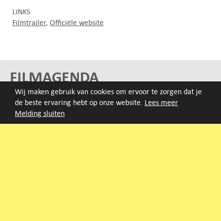
LINKS
Filmtrailer
Officiële website
FILMAGENDA
Wij maken gebruik van cookies om ervoor te zorgen dat je
Nieuwe films volgen rond half augustus :)
de beste ervaring hebt op onze website.
Lees meer
Melding sluiten
ARCHIEF
Druk op de beginletter van de titel of zoek op titel, regisseur
of jaar van eerste vertoning.
A
B
C
D
E
F
G
H
I
J
K
L
M
N
O
P
Q
R
S
T
U
V
W
X
Y
Z