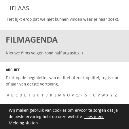
HELAAS.
Het lijkt erop dat we niet kunnen vinden waar je naar zoekt.
FILMAGENDA
Nieuwe films volgen rond half augustus :)
ARCHIEF
Druk op de beginletter van de titel of zoek op titel, regisseur
of jaar van eerste vertoning.
A
B
C
D
E
F
G
H
I
J
K
L
M
N
O
P
Q
R
S
T
U
V
W
X
Y
Z
Wij maken gebruik van cookies om ervoor te zorgen dat je
de beste ervaring hebt op onze website.
Lees meer
Melding sluiten