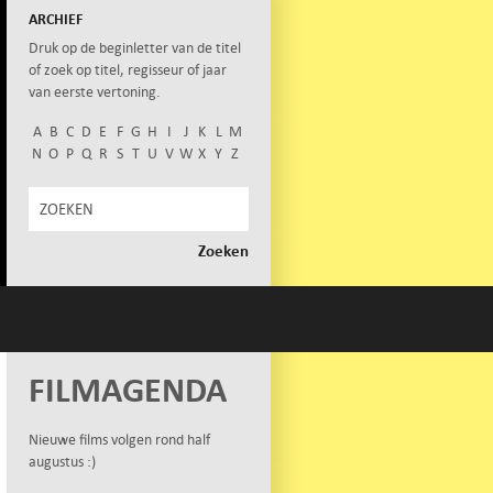
ARCHIEF
Druk op de beginletter van de titel
of zoek op titel, regisseur of jaar
van eerste vertoning.
A
B
C
D
E
F
G
H
I
J
K
L
M
N
O
P
Q
R
S
T
U
V
W
X
Y
Z
FILMAGENDA
Nieuwe films volgen rond half
augustus :)