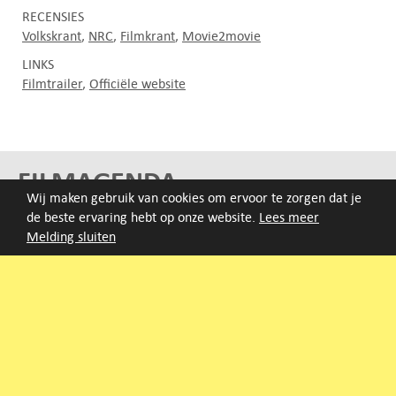
RECENSIES
Volkskrant
NRC
Filmkrant
Movie2movie
LINKS
Filmtrailer
Officiële website
FILMAGENDA
Wij maken gebruik van cookies om ervoor te zorgen dat je
de beste ervaring hebt op onze website.
Lees meer
Nieuwe films volgen rond half augustus :)
Melding sluiten
ARCHIEF
Druk op de beginletter van de titel of zoek op titel, regisseur
of jaar van eerste vertoning.
A
B
C
D
E
F
G
H
I
J
K
L
M
N
O
P
Q
R
S
T
U
V
W
X
Y
Z