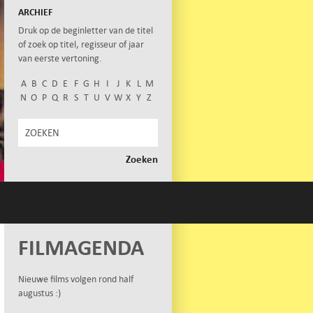
ARCHIEF
Druk op de beginletter van de titel
of zoek op titel, regisseur of jaar
van eerste vertoning.
A
B
C
D
E
F
G
H
I
J
K
L
M
N
O
P
Q
R
S
T
U
V
W
X
Y
Z
FILMAGENDA
Nieuwe films volgen rond half
augustus :)