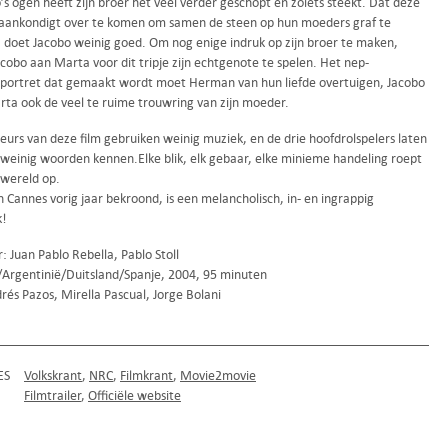
’s ogen heeft zijn broer het veel verder geschopt en zoiets steekt. Dat deze
ankondigt over te komen om samen de steen op hun moeders graf te
, doet Jacobo weinig goed. Om nog enige indruk op zijn broer te maken,
cobo aan Marta voor dit tripje zijn echtgenote te spelen. Het nep-
sportret dat gemaakt wordt moet Herman van hun liefde overtuigen, Jacobo
rta ook de veel te ruime trouwring van zijn moeder.
eurs van deze film gebruiken weinig muziek, en de drie hoofdrolspelers laten
 weinig woorden kennen.Elke blik, elk gebaar, elke minieme handeling roept
 wereld op.
n Cannes vorig jaar bekroond, is een melancholisch, in- en ingrappig
k!
: Juan Pablo Rebella, Pablo Stoll
Argentinië/Duitsland/Spanje, 2004, 95 minuten
és Pazos, Mirella Pascual, Jorge Bolani
ES
Volkskrant
NRC
Filmkrant
Movie2movie
Filmtrailer
Officiële website