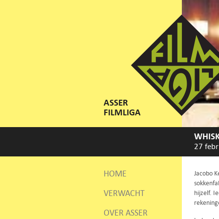
ASSER
FILMLIGA
WHIS
27 febr
HOME
Jacobo Ke
sokkenfab
VERWACHT
hijzelf. 
rekening
OVER ASSER