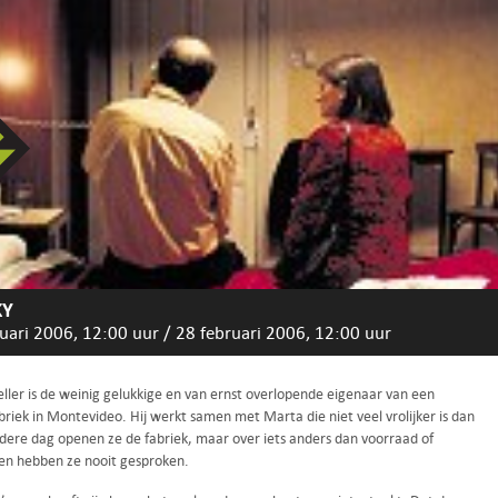
KY
uari 2006, 12:00 uur
/
28 februari 2006, 12:00 uur
ller is de weinig gelukkige en van ernst overlopende eigenaar van een
riek in Montevideo. Hij werkt samen met Marta die niet veel vrolijker is dan
Iedere dag openen ze de fabriek, maar over iets anders dan voorraad of
en hebben ze nooit gesproken.