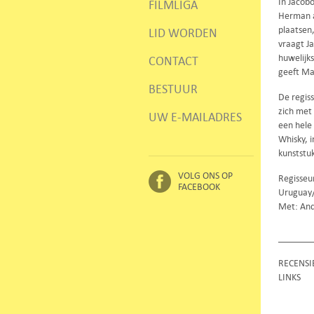
In Jacobo
FILMLIGA
Herman a
plaatsen
LID WORDEN
vraagt Ja
huwelijk
CONTACT
geeft Ma
BESTUUR
De regiss
zich met
UW E-MAILADRES
een hele
Whisky, i
kunststu
VOLG ONS OP
Regisseur
FACEBOOK
Uruguay/
Met: Andr
RECENSI
LINKS