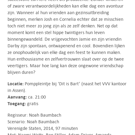
of zware verantwoordelijkheden kan elke dag een avontuur
zijn. Wanneer al hun vrienden aan gezinsuitbreiding
beginnen, merken Josh en Cornelia echter dat ze misschien
toch niet meer zo jong zijn als ze zelf denken. Net op dat
moment komt een stel hippe twintigers hun leven
binnengewandeld. De vrijgevochten Jamie en zijn vriendin
Darby zijn spontaan, ontwapenend en cool. Bovendien lijken
ze onophoudelijk van elke dag een feest te kunnen maken.
Hun enthousiasme en zelfvertrouwen slaat over op de twee
veertigers. Maar hoe lang kan deze ongewone vriendschap
blijven duren?
Locatie:
Pomppleintje bij ‘Dit is Bart’ (naast het VVV kantoor
in Assen).
Aanvang:
ca. 21:00
Toegang:
gratis
Regisseur: Noah Baumbach
Scenario: Noah Baumbach
Verenigde Staten, 2014, 97 minuten
Met: Naomi Watts, Ben Stiller, Adam Driver, Amanda