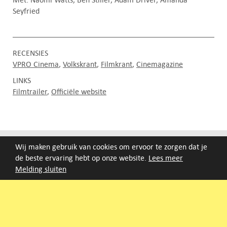
Seyfried
RECENSIES
VPRO Cinema
Volkskrant
Filmkrant
Cinemagazine
LINKS
Filmtrailer
Officiële website
FILMAGENDA
Wij maken gebruik van cookies om ervoor te zorgen dat je
de beste ervaring hebt op onze website.
Lees meer
Melding sluiten
Nieuwe films volgen rond half augustus :)
ARCHIEF
Druk op de beginletter van de titel of zoek op titel, regisseur
of jaar van eerste vertoning.