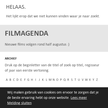
HELAAS.
Het lijkt erop dat we niet kunnen vinden waar je naar zoekt.
FILMAGENDA
Nieuwe films volgen rond half augustus :)
ARCHIEF
Druk op de beginletter van de titel of zoek op titel, regisseur
of jaar van eerste vertoning.
A
B
C
D
E
F
G
H
I
J
K
L
M
N
O
P
Q
R
S
T
U
V
W
X
Y
Z
Wij maken gebruik van cookies om ervoor te zorgen dat je
de beste ervaring hebt op onze website.
Lees meer
Melding sluiten