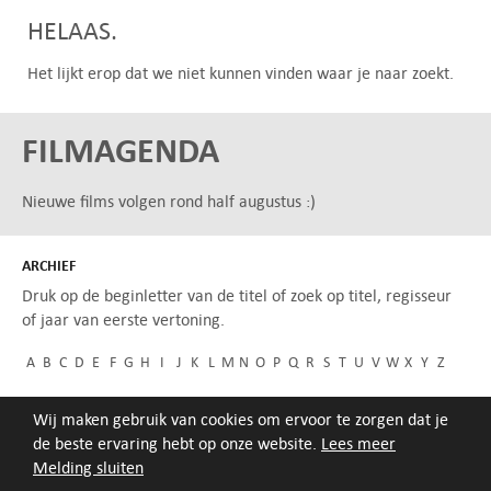
HELAAS.
Het lijkt erop dat we niet kunnen vinden waar je naar zoekt.
FILMAGENDA
Nieuwe films volgen rond half augustus :)
ARCHIEF
Druk op de beginletter van de titel of zoek op titel, regisseur
of jaar van eerste vertoning.
A
B
C
D
E
F
G
H
I
J
K
L
M
N
O
P
Q
R
S
T
U
V
W
X
Y
Z
Wij maken gebruik van cookies om ervoor te zorgen dat je
de beste ervaring hebt op onze website.
Lees meer
Melding sluiten