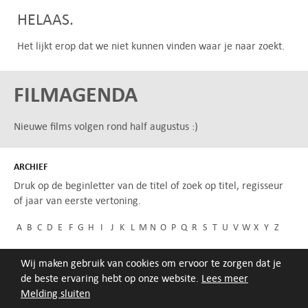
HELAAS.
Het lijkt erop dat we niet kunnen vinden waar je naar zoekt.
FILMAGENDA
Nieuwe films volgen rond half augustus :)
ARCHIEF
Druk op de beginletter van de titel of zoek op titel, regisseur
of jaar van eerste vertoning.
A
B
C
D
E
F
G
H
I
J
K
L
M
N
O
P
Q
R
S
T
U
V
W
X
Y
Z
Wij maken gebruik van cookies om ervoor te zorgen dat je
de beste ervaring hebt op onze website.
Lees meer
Melding sluiten