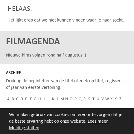
HELAAS.
Het lijkt erop dat we niet kunnen vinden waar je naar zoekt.
FILMAGENDA
Nieuwe films volgen rond half augustus :)
ARCHIEF
Druk op de beginletter van de titel of zoek op titel, regisseur
of jaar van eerste vertoning.
A
B
C
D
E
F
G
H
I
J
K
L
M
N
O
P
Q
R
S
T
U
V
W
X
Y
Z
Wij maken gebruik van cookies om ervoor te zorgen dat je
de beste ervaring hebt op onze website.
Lees meer
Melding sluiten