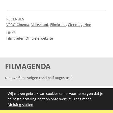
RECENSIES
VPRO Cinema
Volkskrant
Filmkrant
Cinemagazine
LINKS
Filmtrailer
Officiële website
FILMAGENDA
Nieuwe films volgen rond half augustus :)
ARCHIEF
Wij maken gebruik van cookies om ervoor te zorgen dat je
de beste ervaring hebt op onze website.
Lees meer
Druk op de beginletter van de titel of zoek op titel, regisseur
Melding sluiten
of jaar van eerste vertoning.