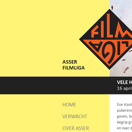
ASSER
FILMLIGA
VELE 
16 apri
HOME
Eva staat
puberende
VERWACHT
geven, b
begrip g
OVER ASSER
en over d