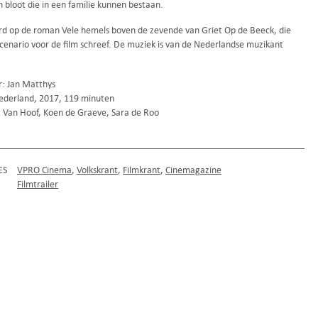
 bloot die in een familie kunnen bestaan.
d op de roman Vele hemels boven de zevende van Griet Op de Beeck, die
scenario voor de film schreef. De muziek is van de Nederlandse muzikant
r: Jan Matthys
ederland, 2017, 119 minuten
t Van Hoof, Koen de Graeve, Sara de Roo
ES
VPRO Cinema
Volkskrant
Filmkrant
Cinemagazine
Filmtrailer