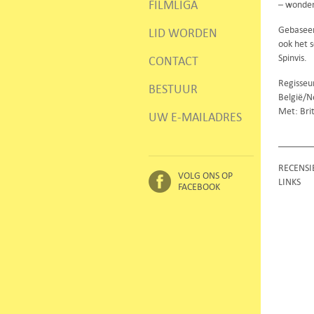
FILMLIGA
– wonden
Gebaseer
LID WORDEN
ook het 
Spinvis.
CONTACT
Regisseu
BESTUUR
België/N
Met: Bri
UW E-MAILADRES
RECENSI
VOLG ONS OP
LINKS
FACEBOOK