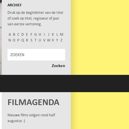
ARCHIEF
Druk op de beginletter van de titel
of zoek op titel, regisseur of jaar
van eerste vertoning.
A
B
C
D
E
F
G
H
I
J
K
L
M
N
O
P
Q
R
S
T
U
V
W
X
Y
Z
FILMAGENDA
Nieuwe films volgen rond half
augustus :)