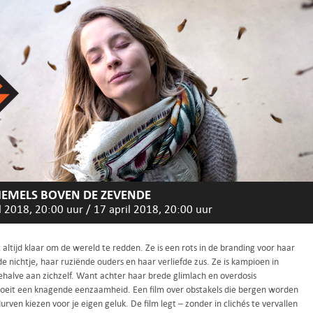
HEMELS BOVEN DE ZEVENDE
l 2018, 20:00 uur
/
17 april 2018, 20:00 uur
 altijd klaar om de wereld te redden. Ze is een rots in de branding voor haar
 nichtje, haar ruziënde ouders en haar verliefde zus. Ze is kampioen in
ehalve aan zichzelf. Want achter haar brede glimlach en overdosis
roeit een knagende eenzaamheid. Een film over obstakels die bergen worden
urven kiezen voor je eigen geluk. De film legt – zonder in clichés te vervallen