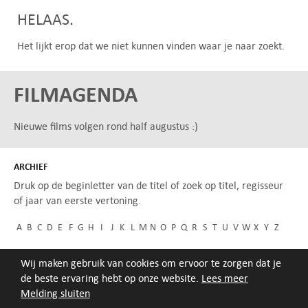
HELAAS.
Het lijkt erop dat we niet kunnen vinden waar je naar zoekt.
FILMAGENDA
Nieuwe films volgen rond half augustus :)
ARCHIEF
Druk op de beginletter van de titel of zoek op titel, regisseur
of jaar van eerste vertoning.
A
B
C
D
E
F
G
H
I
J
K
L
M
N
O
P
Q
R
S
T
U
V
W
X
Y
Z
Wij maken gebruik van cookies om ervoor te zorgen dat je
de beste ervaring hebt op onze website.
Lees meer
Melding sluiten