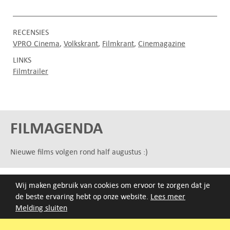
RECENSIES
VPRO Cinema
Volkskrant
Filmkrant
Cinemagazine
LINKS
Filmtrailer
FILMAGENDA
Nieuwe films volgen rond half augustus :)
ARCHIEF
Wij maken gebruik van cookies om ervoor te zorgen dat je
Druk op de beginletter van de titel of zoek op titel, regisseur
de beste ervaring hebt op onze website.
Lees meer
of jaar van eerste vertoning.
Melding sluiten
A
B
C
D
E
F
G
H
I
J
K
L
M
N
O
P
Q
R
S
T
U
V
W
X
Y
Z