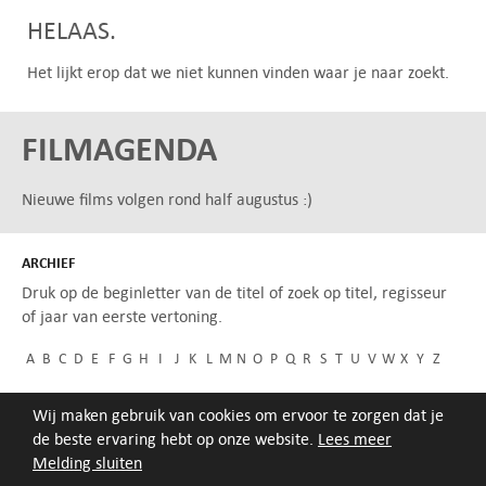
HELAAS.
Het lijkt erop dat we niet kunnen vinden waar je naar zoekt.
FILMAGENDA
Nieuwe films volgen rond half augustus :)
ARCHIEF
Druk op de beginletter van de titel of zoek op titel, regisseur
of jaar van eerste vertoning.
A
B
C
D
E
F
G
H
I
J
K
L
M
N
O
P
Q
R
S
T
U
V
W
X
Y
Z
Wij maken gebruik van cookies om ervoor te zorgen dat je
de beste ervaring hebt op onze website.
Lees meer
Melding sluiten