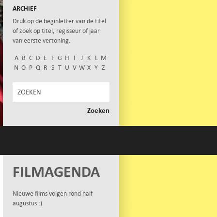
ARCHIEF
Druk op de beginletter van de titel
of zoek op titel, regisseur of jaar
van eerste vertoning.
A
B
C
D
E
F
G
H
I
J
K
L
M
N
O
P
Q
R
S
T
U
V
W
X
Y
Z
FILMAGENDA
Nieuwe films volgen rond half
augustus :)