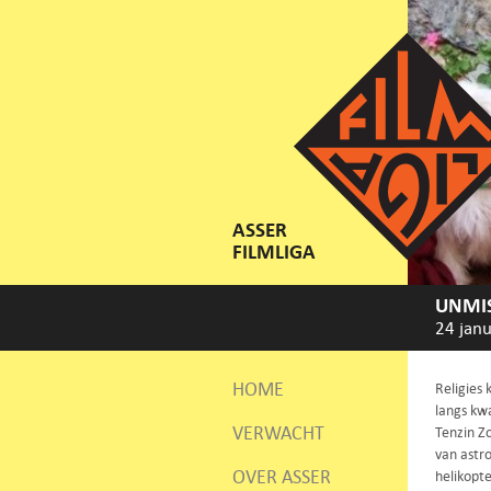
ASSER
FILMLIGA
UNMIS
24 janu
HOME
Religies 
langs kw
VERWACHT
Tenzin Z
van astr
OVER ASSER
helikopte