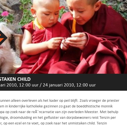
TAKEN CHILD
ari 2010, 12:00 uur
/
24 januari 2010, 12:00 uur
kunnen alleen overleven als het kader op peil blijft. Zoals vroeger de priester
am in kinderrijke katholieke gezinnen zo gaat de boeddhistische monnik
opa op zoek naar de reÃ¯ncarnatie van zijn overleden Meester. Met behulp
ologie, droomduiding en het gefluister van dorpsbewoners reist Tenzin per
r, op een ezel en te voet, op zoek naar het unmistaken child. Tenzin