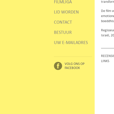
FILMLIGA
transform
De film 
LID WORDEN
emotionee
boeddhi
CONTACT
Regisseu
BESTUUR
Israël, 
UW E-MAILADRES
RECENSI
LINKS
VOLG ONS OP
FACEBOOK