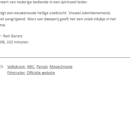
eert van nederige bediende in een spiritueel leider.
volgt een eeuwenoude heilige zoektocht. Visueel adembenemend,
l aangrijpend. Wars van dweperij geeft het een uniek inkijkje in het
sme.
r: Nati Baratz
2008, 102 minuten
ES
Volkskrant
NRC
Parool
Movie2movie
Filmtrailer
Officiële website