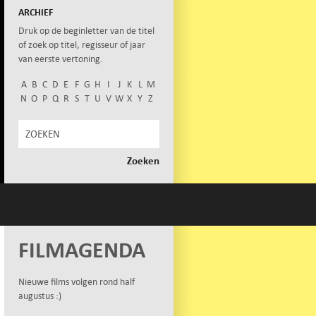
ARCHIEF
Druk op de beginletter van de titel
of zoek op titel, regisseur of jaar
van eerste vertoning.
A
B
C
D
E
F
G
H
I
J
K
L
M
N
O
P
Q
R
S
T
U
V
W
X
Y
Z
FILMAGENDA
Nieuwe films volgen rond half
augustus :)