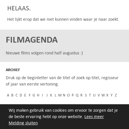
HELAAS.
Het lijkt erop dat we niet kunnen vinden waar je naar zoekt.
FILMAGENDA
Nieuwe films volgen rond half augustus :)
ARCHIEF
Druk op de beginletter van de titel of zoek op titel, regisseur
of jaar van eerste vertoning.
A
B
C
D
E
F
G
H
I
J
K
L
M
N
O
P
Q
R
S
T
U
V
W
X
Y
Z
Wij maken gebruik van cookies om ervoor te zorgen dat je
de beste ervaring hebt op onze website.
Lees meer
Melding sluiten