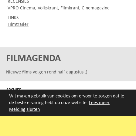
RECENSIES
VPRO Cinema
Volkskrant
Filmkrant
Cinemagazine
LINKS
Filmtrailer
FILMAGENDA
Nieuwe films volgen rond half augustus :)
ARCHIEF
Wij maken gebruik van cookies om ervoor te zorgen dat je
Druk op de beginletter van de titel of zoek op titel, regisseur
de beste ervaring hebt op onze website.
Lees meer
of jaar van eerste vertoning.
Melding sluiten
A
B
C
D
E
F
G
H
I
J
K
L
M
N
O
P
Q
R
S
T
U
V
W
X
Y
Z