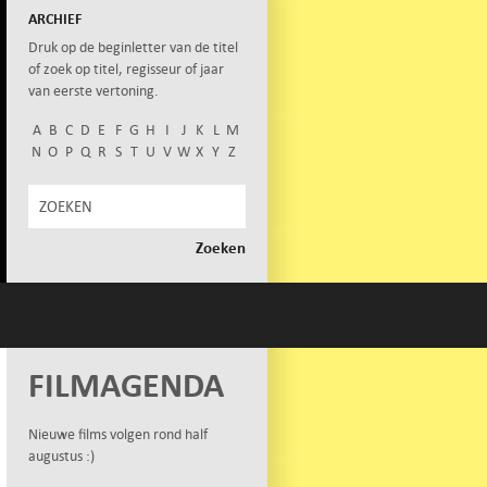
ARCHIEF
Druk op de beginletter van de titel
of zoek op titel, regisseur of jaar
van eerste vertoning.
A
B
C
D
E
F
G
H
I
J
K
L
M
N
O
P
Q
R
S
T
U
V
W
X
Y
Z
FILMAGENDA
Nieuwe films volgen rond half
augustus :)