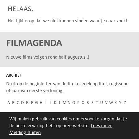
HELAAS.
Het lijkt erop dat we niet kunnen vinden waar je naar zoekt.
FILMAGENDA
Nieuwe films volgen rond half augustus :)
ARCHIEF
Druk op de beginletter van de titel of zoek op titel, regisseur
of jaar van eerste vertoning.
A
B
C
D
E
F
G
H
I
J
K
L
M
N
O
P
Q
R
S
T
U
V
W
X
Y
Z
Wij maken gebruik van cookies om ervoor te zorgen dat je
de beste ervaring hebt op onze website.
Lees meer
Melding sluiten