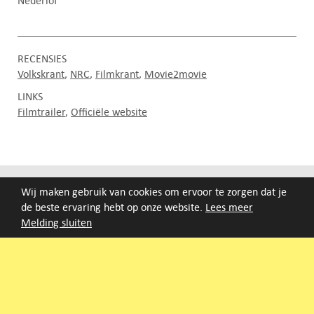
Nederlof
RECENSIES
Volkskrant
NRC
Filmkrant
Movie2movie
LINKS
Filmtrailer
Officiële website
FILMAGENDA
Wij maken gebruik van cookies om ervoor te zorgen dat je
de beste ervaring hebt op onze website.
Lees meer
Nieuwe films volgen rond half augustus :)
Melding sluiten
ARCHIEF
Druk op de beginletter van de titel of zoek op titel, regisseur
of jaar van eerste vertoning.