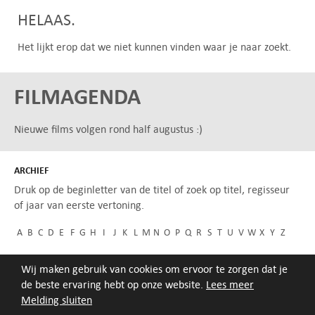
HELAAS.
Het lijkt erop dat we niet kunnen vinden waar je naar zoekt.
FILMAGENDA
Nieuwe films volgen rond half augustus :)
ARCHIEF
Druk op de beginletter van de titel of zoek op titel, regisseur
of jaar van eerste vertoning.
A
B
C
D
E
F
G
H
I
J
K
L
M
N
O
P
Q
R
S
T
U
V
W
X
Y
Z
Wij maken gebruik van cookies om ervoor te zorgen dat je
de beste ervaring hebt op onze website.
Lees meer
Melding sluiten