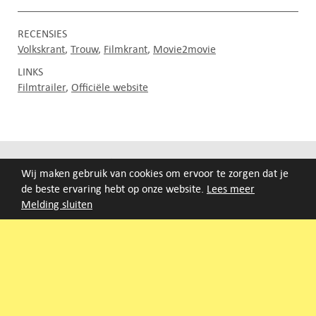
RECENSIES
Volkskrant
Trouw
Filmkrant
Movie2movie
LINKS
Filmtrailer
Officiële website
FILMAGENDA
Wij maken gebruik van cookies om ervoor te zorgen dat je
de beste ervaring hebt op onze website.
Lees meer
Nieuwe films volgen rond half augustus :)
Melding sluiten
ARCHIEF
Druk op de beginletter van de titel of zoek op titel, regisseur
of jaar van eerste vertoning.
A
B
C
D
E
F
G
H
I
J
K
L
M
N
O
P
Q
R
S
T
U
V
W
X
Y
Z