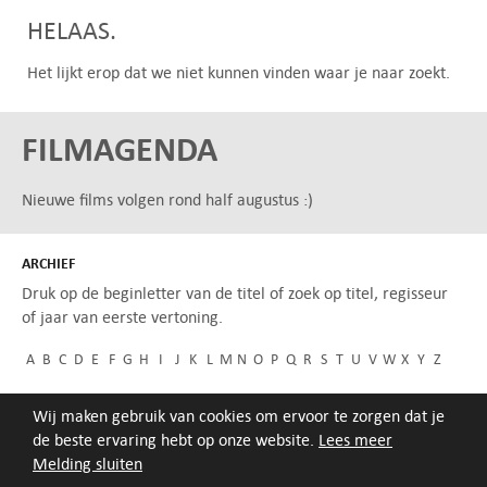
HELAAS.
Het lijkt erop dat we niet kunnen vinden waar je naar zoekt.
FILMAGENDA
Nieuwe films volgen rond half augustus :)
ARCHIEF
Druk op de beginletter van de titel of zoek op titel, regisseur
of jaar van eerste vertoning.
A
B
C
D
E
F
G
H
I
J
K
L
M
N
O
P
Q
R
S
T
U
V
W
X
Y
Z
Wij maken gebruik van cookies om ervoor te zorgen dat je
de beste ervaring hebt op onze website.
Lees meer
Melding sluiten