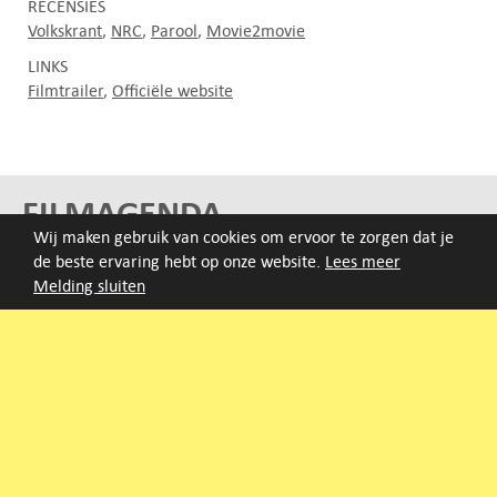
RECENSIES
Volkskrant
NRC
Parool
Movie2movie
LINKS
Filmtrailer
Officiële website
FILMAGENDA
Wij maken gebruik van cookies om ervoor te zorgen dat je
de beste ervaring hebt op onze website.
Lees meer
Nieuwe films volgen rond half augustus :)
Melding sluiten
ARCHIEF
Druk op de beginletter van de titel of zoek op titel, regisseur
of jaar van eerste vertoning.
A
B
C
D
E
F
G
H
I
J
K
L
M
N
O
P
Q
R
S
T
U
V
W
X
Y
Z