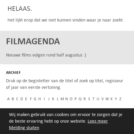
HELAAS.
Het lijkt erop dat we niet kunnen vinden waar je naar zoekt.
FILMAGENDA
Nieuwe films volgen rond half augustus :)
ARCHIEF
Druk op de beginletter van de titel of zoek op titel, regisseur
of jaar van eerste vertoning.
A
B
C
D
E
F
G
H
I
J
K
L
M
N
O
P
Q
R
S
T
U
V
W
X
Y
Z
Wij maken gebruik van cookies om ervoor te zorgen dat je
de beste ervaring hebt op onze website.
Lees meer
Melding sluiten