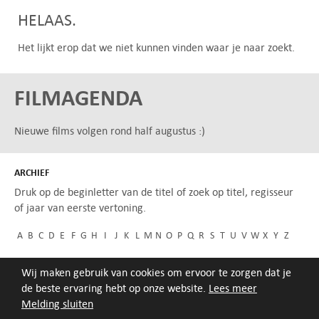
HELAAS.
Het lijkt erop dat we niet kunnen vinden waar je naar zoekt.
FILMAGENDA
Nieuwe films volgen rond half augustus :)
ARCHIEF
Druk op de beginletter van de titel of zoek op titel, regisseur
of jaar van eerste vertoning.
A
B
C
D
E
F
G
H
I
J
K
L
M
N
O
P
Q
R
S
T
U
V
W
X
Y
Z
Wij maken gebruik van cookies om ervoor te zorgen dat je
de beste ervaring hebt op onze website.
Lees meer
Melding sluiten