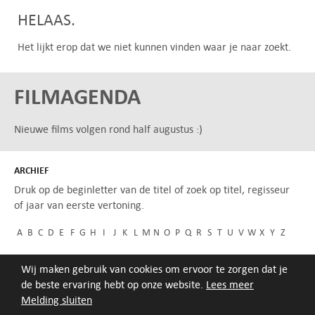
HELAAS.
Het lijkt erop dat we niet kunnen vinden waar je naar zoekt.
FILMAGENDA
Nieuwe films volgen rond half augustus :)
ARCHIEF
Druk op de beginletter van de titel of zoek op titel, regisseur
of jaar van eerste vertoning.
A
B
C
D
E
F
G
H
I
J
K
L
M
N
O
P
Q
R
S
T
U
V
W
X
Y
Z
Wij maken gebruik van cookies om ervoor te zorgen dat je
de beste ervaring hebt op onze website.
Lees meer
Melding sluiten