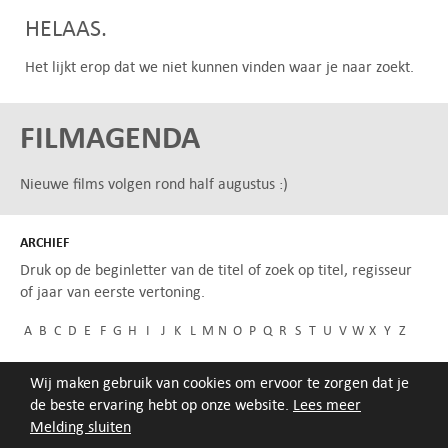
HELAAS.
Het lijkt erop dat we niet kunnen vinden waar je naar zoekt.
FILMAGENDA
Nieuwe films volgen rond half augustus :)
ARCHIEF
Druk op de beginletter van de titel of zoek op titel, regisseur
of jaar van eerste vertoning.
A
B
C
D
E
F
G
H
I
J
K
L
M
N
O
P
Q
R
S
T
U
V
W
X
Y
Z
Wij maken gebruik van cookies om ervoor te zorgen dat je
de beste ervaring hebt op onze website.
Lees meer
Melding sluiten