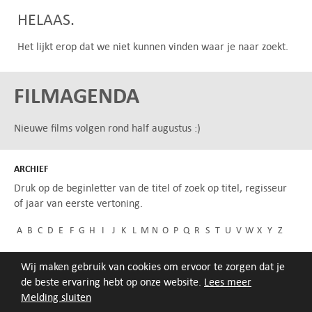
HELAAS.
Het lijkt erop dat we niet kunnen vinden waar je naar zoekt.
FILMAGENDA
Nieuwe films volgen rond half augustus :)
ARCHIEF
Druk op de beginletter van de titel of zoek op titel, regisseur
of jaar van eerste vertoning.
A
B
C
D
E
F
G
H
I
J
K
L
M
N
O
P
Q
R
S
T
U
V
W
X
Y
Z
Wij maken gebruik van cookies om ervoor te zorgen dat je
de beste ervaring hebt op onze website.
Lees meer
Melding sluiten