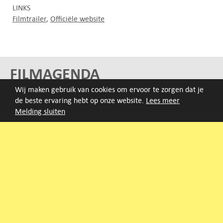
LINKS
Filmtrailer
Officiële website
FILMAGENDA
Wij maken gebruik van cookies om ervoor te zorgen dat je
Nieuwe films volgen rond half augustus :)
de beste ervaring hebt op onze website.
Lees meer
Melding sluiten
ARCHIEF
Druk op de beginletter van de titel of zoek op titel, regisseur
of jaar van eerste vertoning.
A
B
C
D
E
F
G
H
I
J
K
L
M
N
O
P
Q
R
S
T
U
V
W
X
Y
Z