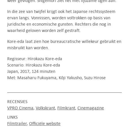
weer gevlogen. Shigemori ziet het met lijdzame ogen aan.
In die zee van twijfel krijgt ook het Japanse rechtssysteem
ervan langs. Vonnissen, worden voltrokken op basis van
juridische en economische gunsten. Rechters die nog in
waarheid geloven worden zelf gestraft.
Kore-eda laat zien hoe bureaucratische willekeur gebruikt en
misbruikt kan worden.
Regisseur: Hirokazu Kore-eda
Scenario: Hirokazu Kore-eda
Japan, 2017, 124 minuten
Met: Masaharu Fukuyama, Kôji Yakusho, Suzu Hirose
RECENSIES
VPRO Cinema
Volkskrant
Filmkrant
Cinemagazine
LINKS
Filmtrailer
Officiële website