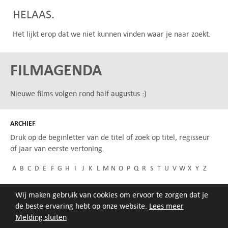
HELAAS.
Het lijkt erop dat we niet kunnen vinden waar je naar zoekt.
FILMAGENDA
Nieuwe films volgen rond half augustus :)
ARCHIEF
Druk op de beginletter van de titel of zoek op titel, regisseur
of jaar van eerste vertoning.
A
B
C
D
E
F
G
H
I
J
K
L
M
N
O
P
Q
R
S
T
U
V
W
X
Y
Z
Wij maken gebruik van cookies om ervoor te zorgen dat je
de beste ervaring hebt op onze website.
Lees meer
Melding sluiten