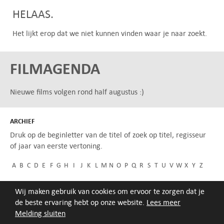
HELAAS.
Het lijkt erop dat we niet kunnen vinden waar je naar zoekt.
FILMAGENDA
Nieuwe films volgen rond half augustus :)
ARCHIEF
Druk op de beginletter van de titel of zoek op titel, regisseur
of jaar van eerste vertoning.
A
B
C
D
E
F
G
H
I
J
K
L
M
N
O
P
Q
R
S
T
U
V
W
X
Y
Z
Wij maken gebruik van cookies om ervoor te zorgen dat je
de beste ervaring hebt op onze website.
Lees meer
Melding sluiten