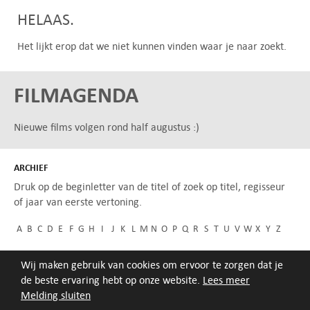
HELAAS.
Het lijkt erop dat we niet kunnen vinden waar je naar zoekt.
FILMAGENDA
Nieuwe films volgen rond half augustus :)
ARCHIEF
Druk op de beginletter van de titel of zoek op titel, regisseur
of jaar van eerste vertoning.
A
B
C
D
E
F
G
H
I
J
K
L
M
N
O
P
Q
R
S
T
U
V
W
X
Y
Z
Wij maken gebruik van cookies om ervoor te zorgen dat je
de beste ervaring hebt op onze website.
Lees meer
Melding sluiten