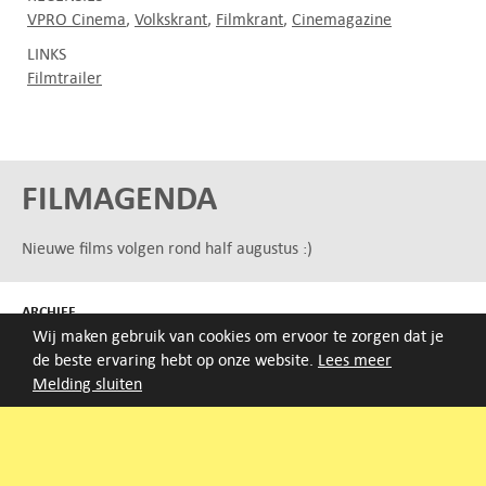
VPRO Cinema
Volkskrant
Filmkrant
Cinemagazine
LINKS
Filmtrailer
FILMAGENDA
Nieuwe films volgen rond half augustus :)
ARCHIEF
Wij maken gebruik van cookies om ervoor te zorgen dat je
Druk op de beginletter van de titel of zoek op titel, regisseur
de beste ervaring hebt op onze website.
Lees meer
of jaar van eerste vertoning.
Melding sluiten
A
B
C
D
E
F
G
H
I
J
K
L
M
N
O
P
Q
R
S
T
U
V
W
X
Y
Z