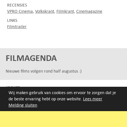
RECENSIES
VPRO Cinema
Volkskrant
Filmkrant
Cinemagazine
LINKS
Filmtrailer
FILMAGENDA
Nieuwe films volgen rond half augustus :)
ARCHIEF
Wij maken gebruik van cookies om ervoor te zorgen dat je
Druk op de beginletter van de titel of zoek op titel, regisseur
de beste ervaring hebt op onze website.
Lees meer
of jaar van eerste vertoning.
Melding sluiten
A
B
C
D
E
F
G
H
I
J
K
L
M
N
O
P
Q
R
S
T
U
V
W
X
Y
Z