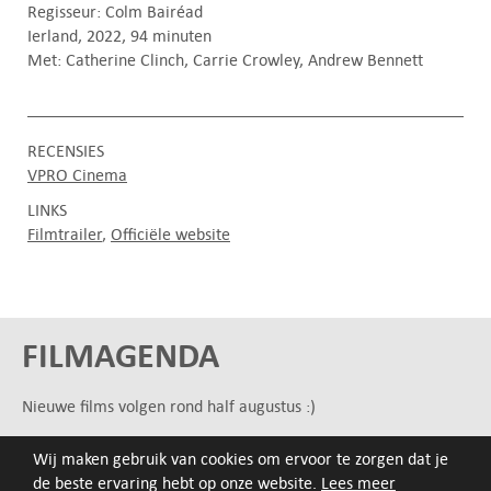
Regisseur: Colm Bairéad
Ierland, 2022, 94 minuten
Met: Catherine Clinch, Carrie Crowley, Andrew Bennett
RECENSIES
VPRO Cinema
LINKS
Filmtrailer
Officiële website
FILMAGENDA
Nieuwe films volgen rond half augustus :)
Wij maken gebruik van cookies om ervoor te zorgen dat je
ARCHIEF
de beste ervaring hebt op onze website.
Lees meer