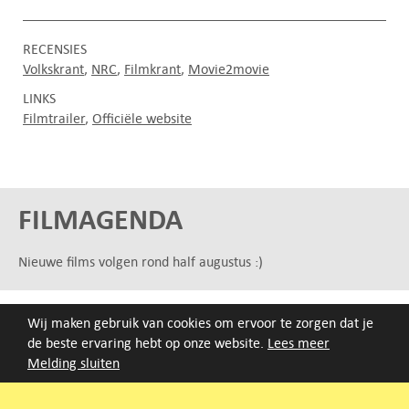
RECENSIES
Volkskrant
NRC
Filmkrant
Movie2movie
LINKS
Filmtrailer
Officiële website
FILMAGENDA
Nieuwe films volgen rond half augustus :)
ARCHIEF
Wij maken gebruik van cookies om ervoor te zorgen dat je
Druk op de beginletter van de titel of zoek op titel, regisseur
de beste ervaring hebt op onze website.
Lees meer
of jaar van eerste vertoning.
Melding sluiten
A
B
C
D
E
F
G
H
I
J
K
L
M
N
O
P
Q
R
S
T
U
V
W
X
Y
Z